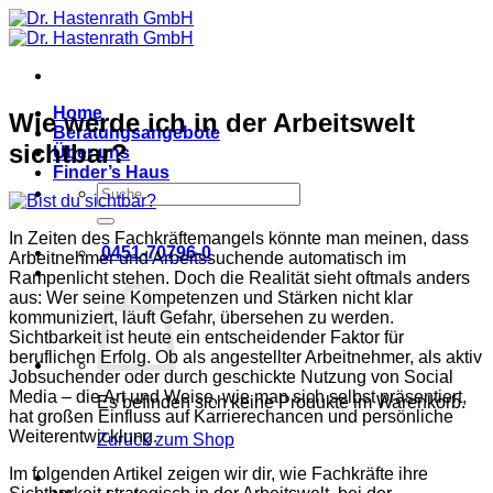
Zum
Inhalt
springen
Home
Wie werde ich in der Arbeitswelt
Beratungsangebote
sichtbar?
Über uns
Finder’s Haus
Suche
nach:
In Zeiten des Fachkräftemangels könnte man meinen, dass
0451-70796-0
Arbeitnehmer und Arbeitssuchende automatisch im
Rampenlicht stehen. Doch die Realität sieht oftmals anders
aus: Wer seine Kompetenzen und Stärken nicht klar
kommuniziert, läuft Gefahr, übersehen zu werden.
Sichtbarkeit ist heute ein entscheidender Faktor für
beruflichen Erfolg. Ob als angestellter Arbeitnehmer, als aktiv
Jobsuchender oder durch geschickte Nutzung von Social
Media – die Art und Weise, wie man sich selbst präsentiert,
Es befinden sich keine Produkte im Warenkorb.
hat großen Einfluss auf Karrierechancen und persönliche
Weiterentwicklung.
Zurück zum Shop
Im folgenden Artikel zeigen wir dir, wie Fachkräfte ihre