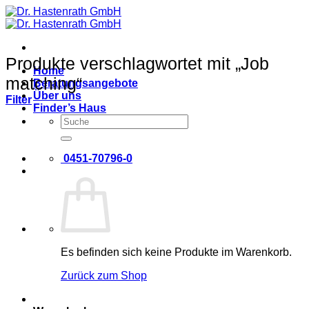
Zum
Inhalt
springen
Produkte verschlagwortet mit „Job
Home
matching“
Beratungsangebote
Über uns
Filter
Finder’s Haus
Suche
nach:
0451-70796-0
Es befinden sich keine Produkte im Warenkorb.
Zurück zum Shop