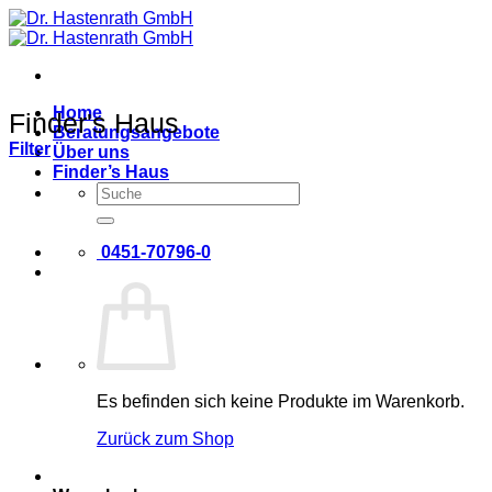
Zum
Inhalt
springen
Home
Finder's Haus
Beratungsangebote
Filter
Über uns
Finder’s Haus
Suche
nach:
0451-70796-0
Es befinden sich keine Produkte im Warenkorb.
Zurück zum Shop