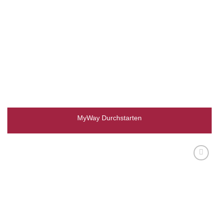
MyWay Durchstarten
Zur
Wunschliste
hinzufügen