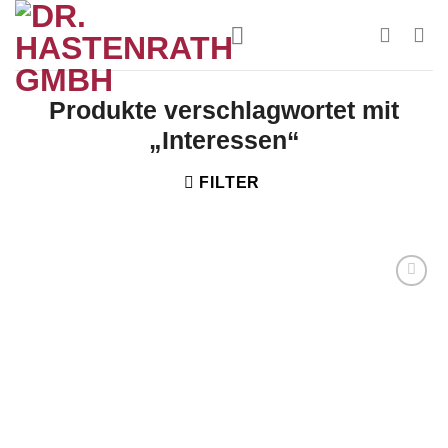
Zum
Inhalt
springen
Produkte verschlagwortet mit
„Interessen“
FILTER
Zur
Wunschliste
hinzufügen