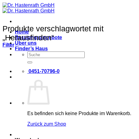
Zum
Inhalt
springen
Produkte verschlagwortet mit
Home
„Herausfinden“
Beratungsangebote
Über uns
Filter
Finder’s Haus
Suche
nach:
0451-70796-0
Es befinden sich keine Produkte im Warenkorb.
Zurück zum Shop