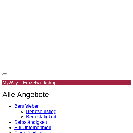
Zur Wunschliste hinzufügen
MyWay – Einzelworkshop
Alle Angebote
Berufsleben
Berufseinstieg
Berufstätigkeit
Selbständigkeit
Für Unternehmen
Finder's Haus