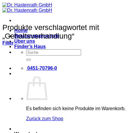
Zum
Inhalt
springen
Produkte verschlagwortet mit
Home
„Gehaltsverhandlung“
Beratungsangebote
Über uns
Filter
Finder’s Haus
Suche
nach:
0451-70796-0
Es befinden sich keine Produkte im Warenkorb.
Zurück zum Shop