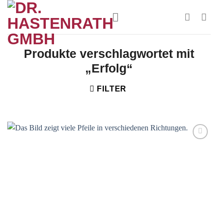
Zum
Inhalt
springen
Produkte verschlagwortet mit
„Erfolg“
FILTER
Zur
Wunschliste
hinzufügen